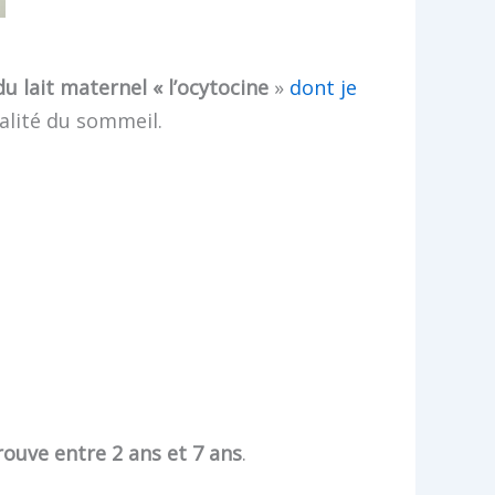
u lait maternel « l’ocytocine
»
dont je
ualité du sommeil.
rouve entre 2 ans et 7 ans
.