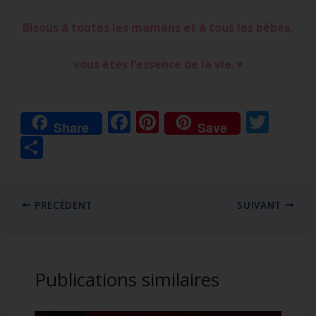
Bisous à toutes les mamans et à tous les bébés,
vous êtes l’essence de la vie
. ♥
F
Pi
T
Share
Save
ac
nt
w
P
e
er
itt
ar
b
e
er
ta
o
st
PRÉCÉDENT
SUIVANT
g
o
er
k
Publications similaires