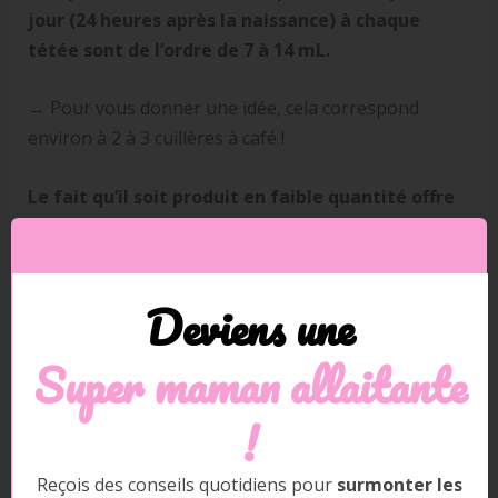
jour (24 heures après la naissance) à chaque
tétée sont de l’ordre de 7 à 14 mL.
→ Pour vous donner une idée, cela correspond
environ à 2 à 3 cuillères à café !
Le fait qu’il soit produit en faible quantité offre
aussi au nouveau-né l’occasion de s’adapter petit
à petit à la succion du lait, autrement dit à
l’alimentation par la bouche
, ce qui est nouveau
Deviens une
pour lui.
Super m
aman allaitante
!
Reçois des conseils quotidiens pour
surmonter les