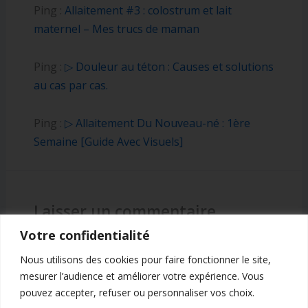
Ping :
Allaitement #3 : colostrum et lait
maternel – Mes trucs de maman
Ping :
▷ Douleur au téton : Causes et solutions
au cas par cas.
Ping :
▷ Allaitement Du Nouveau-né : 1ère
Semaine [Guide Avec Visuels]
Laisser un commentaire
Votre confidentialité
Vous devez
vous connecter
pour publier un
Nous utilisons des cookies pour faire fonctionner le site,
commentaire.
mesurer l’audience et améliorer votre expérience. Vous
pouvez accepter, refuser ou personnaliser vos choix.