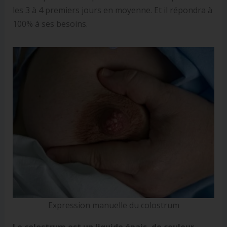
les 3 à 4 premiers jours en moyenne. Et il répondra à
100% à ses besoins.
Expression manuelle du colostrum
Le colostrum est un liquide épais, de couleur