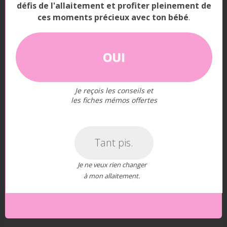
défis de l'allaitement et profiter pleinement de
Composition et bienfaits du colostrum
ces moments précieux avec ton bébé
.
Composition de ce lait maternel de premier
choix
OUI
Le colostrum répond pleinement à tous les
besoins du nouveau-né.
Je reçois les conseils et
les fiches mémos offertes
On peut dire que c’est le lait de luxe du bébé ou la
formule 1 du lait !
Tant pis.
Voici sa composition :
Je ne veux rien changer
à mon allaitement.
Eau
Leucocytes
, Immoglubines de classe A = anticorps
et cellules immunitaires comme les lymphocytes