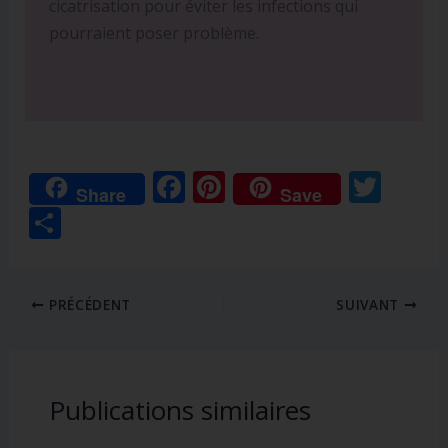
cicatrisation pour éviter les infections qui
pourraient poser problème.
F
Pi
T
Share
Save
ac
nt
w
P
e
er
itt
ar
b
e
er
ta
o
st
PRÉCÉDENT
SUIVANT
g
o
er
k
Publications similaires