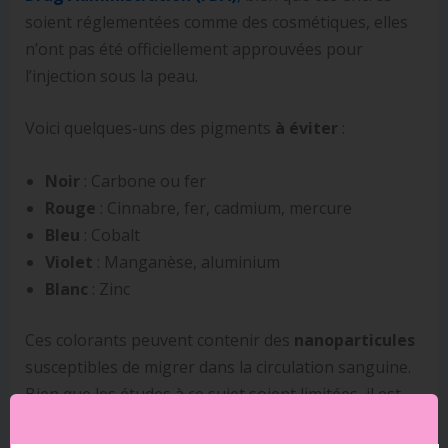
soient réglementées comme des cosmétiques, elles
n’ont pas été officiellement approuvées pour
l’injection sous la peau.
Voici quelques-uns des pigments
à éviter
:
Noir
: Carbone ou fer
Rouge
: Cinnabre, fer, cadmium, mercure
Bleu
: Cobalt
Violet
: Manganèse, aluminium
Blanc
: Zinc
Ces colorants peuvent contenir des
nanoparticules
susceptibles de migrer dans la circulation sanguine.
Bien que les études à ce sujet soient limitées, il est
recommandé d’opter pour des encres réputées
sûres ou d’attendre la fin de l’allaitement pour se