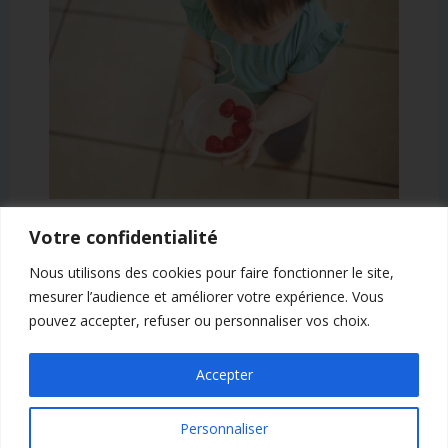
Diversification alimentaire du bébé
Votre confidentialité
2 commentaires
/
ALLAITEMENT
/ Par
Johanna,
Nous utilisons des cookies pour faire fonctionner le site,
conseillère en allaitement
mesurer l’audience et améliorer votre expérience. Vous
pouvez accepter, refuser ou personnaliser vos choix.
Accepter
Personnaliser