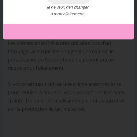
Je ne veux rien changer
à mon allaitement.
Les crèmes anesthésiantes utilisées lors d’un
tatouage, ainsi que les analgésiques comme le
paracétamol ou l’ibuprofène, ne posent aucun
risque pour l’allaitement.
Si votre tatoueur utilise une crème anesthésiante
pour réduire la douleur, vous pouvez l’utiliser sans
crainte. De plus, ces médicaments n’ont aucun effet
sur la production de lait maternel.