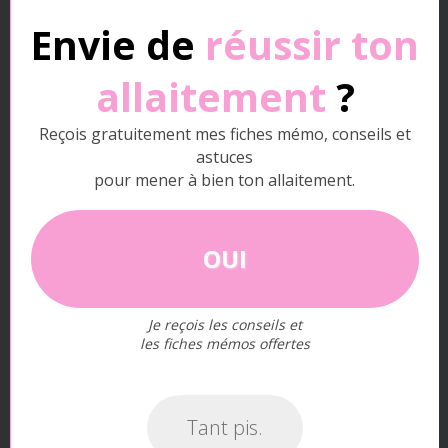
faire tatouer.
Envie de
réussir ton
allaitement
?
Reçois gratuitement mes fiches mémo, conseils et
astuces
pour mener à bien ton allaitement.
Est-il sans risque d’utiliser des crèmes
anesthésiantes pendant un tatouage en allaitant ?
OUI
Je reçois les conseils et
les fiches mémos offertes
Tant pis.