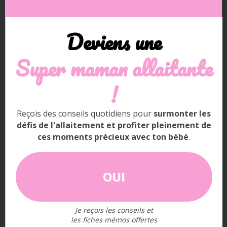
ictère=jaunisse.
Deviens une
Pour tout savoir sur les nombreux bienfaits de
l’allaitement pour maman & bébé, c’est
ici
!
Super m
aman allaitante
!
Reçois des conseils quotidiens pour
surmonter les
La sérénité de bébé
défis de l'allaitement et profiter pleinement de
ces moments précieux avec ton bébé
.
OUI
Je reçois les conseils et
les fiches mémos offertes