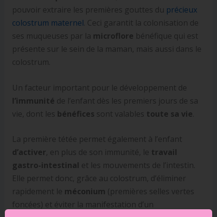
pouvoir extraire les premières gouttes du
précieux
colostrum maternel
. Ceci garantit la colonisation de
ses muqueuses par la
microflore
bénéfique qui est
présente sur le sein de la maman, mais aussi dans le
colostrum.
Un facteur important pour le développement de
l’immunité
de l’enfant dès les premiers jours de sa
vie, dont les
bénéfices
sont valables
toute sa vie
.
La première tétée permet également à l’enfant
d’activer
, en plus de son immunité, le
travail
gastro-intestinal
et les mouvements de l’intestin.
Elle permet donc, grâce au colostrum, d’éliminer
rapidement le
méconium
(premières selles vertes
foncées) et éviter la manifestation d’un