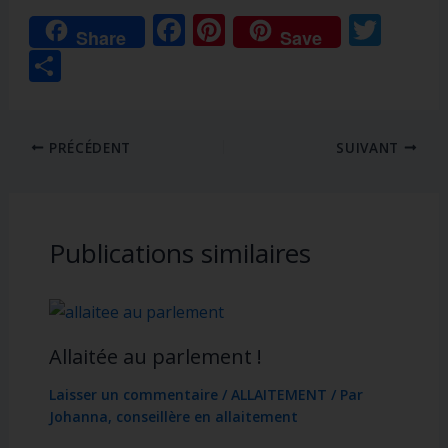
F
Pi
T
Share
Save
ac
nt
w
P
e
er
itt
ar
b
e
er
ta
o
st
PRÉCÉDENT
SUIVANT
g
o
er
k
Publications similaires
Allaitée au parlement !
Laisser un commentaire
/
ALLAITEMENT
/ Par
Johanna, conseillère en allaitement