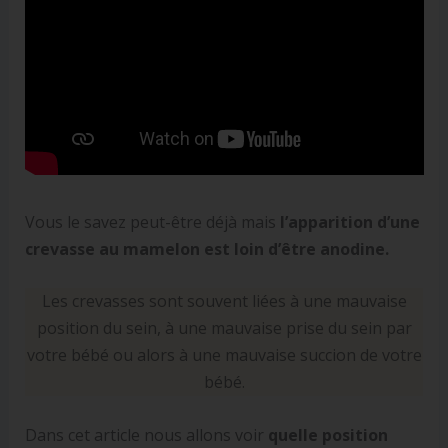
Vous le savez peut-être déjà mais
l’apparition d’une
crevasse au mamelon est loin d’être anodine.
Les crevasses sont souvent liées à une mauvaise
position du sein, à une mauvaise prise du sein par
votre bébé ou alors à une mauvaise succion de votre
bébé.
Dans cet article nous allons voir
quelle position