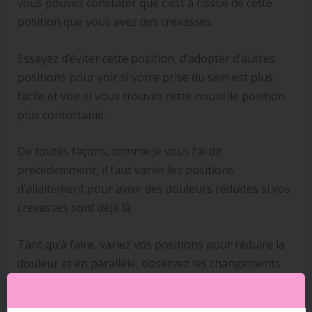
vous pouvez constater que c’est à l’issue de cette
position que vous avez des crevasses.
Essayez d’éviter cette position, d’adopter d’autres
positions pour voir si votre prise du sein est plus
facile et voir si vous trouvez cette nouvelle position
plus confortable.
De toutes façons, comme je vous l’ai dit
précédemment, il faut varier les positions
d’allaitement pour avoir des douleurs réduites si vos
crevasses sont déjà là.
Tant qu’à faire, variez vos positions pour réduire la
douleur et en parallèle, observez les changements
qui s’opèrent par rapport à cette nouvelle position
et observez votre comportement vis-à-vis de votre