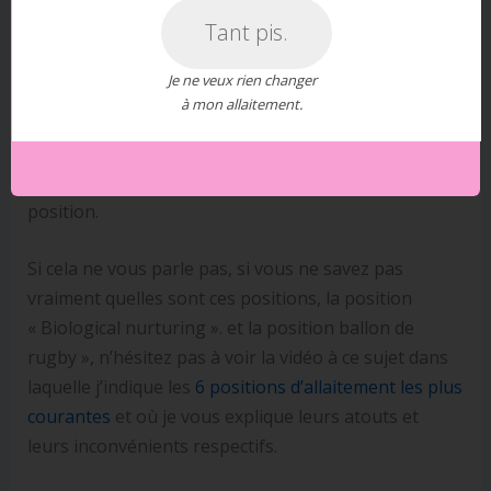
parce que justement la bouche du bébé appuie
Tant pis.
vraiment différemment sur le mamelon.
Je ne veux rien changer
C’est une position dans laquelle
la prise du sein
peut
à mon allaitement.
être facilitée pour les bébés qui ont des difficultés à
prendre le sein, notamment pour les bébés
prématurés donc n’hésitez pas à adopter cette
position.
Si cela ne vous parle pas, si vous ne savez pas
vraiment quelles sont ces positions, la position
« Biological nurturing ». et la position ballon de
rugby », n’hésitez pas à voir la vidéo à ce sujet dans
laquelle j’indique les
6 positions d’allaitement les plus
courantes
et où je vous explique leurs atouts et
leurs inconvénients respectifs.