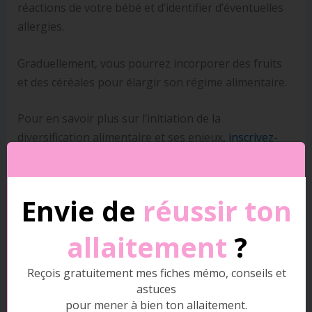
réactions de votre bébé et d’identifier d’éventuelles
allergies.
Graduellement, vous pourrez incorporer des fruits
et des céréales pour élargir son régime alimentaire.
Pour en savoir plus sur l’initiation de la
diversification alimentaire et ses enjeux,
inscrivez-
vous à ma formation gratuite en ligne
(délivrée par
email
).
Envie de
réussir ton
allaitement
?
Reçois gratuitement mes fiches mémo, conseils et
astuces
Diversification alimentaire à 4 mois : quelles
pour mener à bien ton allaitement.