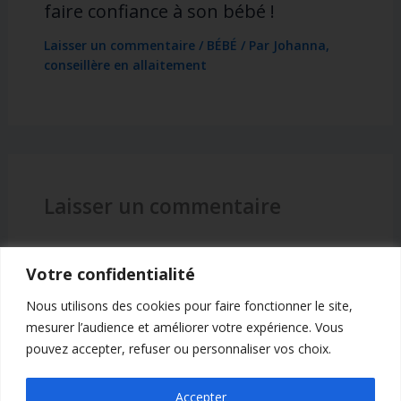
faire confiance à son bébé !
Laisser un commentaire
/
BÉBÉ
/ Par
Johanna,
conseillère en allaitement
Laisser un commentaire
Vous devez
vous connecter
pour publier un
Votre confidentialité
commentaire.
Nous utilisons des cookies pour faire fonctionner le site,
mesurer l’audience et améliorer votre expérience. Vous
pouvez accepter, refuser ou personnaliser vos choix.
Accepter