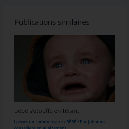
o
er
k
Publications similaires
bébé s’étouffe en tétant
Laisser un commentaire
/
BÉBÉ
/ Par
Johanna,
conseillère en allaitement