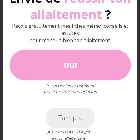
allaitement
?
Préparation :
Reçois gratuitement mes fiches mémo, conseils et
Faites tremper les feuilles de gélatine dans de
astuces
l’eau froide pendant environ 5 minutes pour les
pour mener à bien ton allaitement.
ramollir.
Chauffez le lait maternel avec la compote jusqu’à
OUI
60°C.
Hors du feu, ajoutez la gélatine essorée et
Je reçois les conseils et
mélangez jusqu’à dissolution.
les fiches mémos offertes
Versez la préparation dans des moules et laissez
refroidir 2 heures au réfrigérateur.
Tant pis.
Je ne veux rien changer
à mon allaitement.