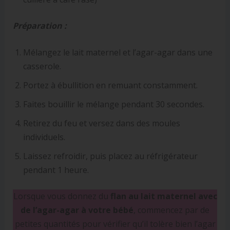
Préparation :
Mélangez le lait maternel et l’agar-agar dans une
casserole.
Portez à ébullition en remuant constamment.
Faites bouillir le mélange pendant 30 secondes.
Retirez du feu et versez dans des moules
individuels.
Laissez refroidir, puis placez au réfrigérateur
pendant 1 heure.
Lorsque vous donnez du
flan au lait maternel avec
de l’agar-agar à votre bébé
, commencez par de
petites quantités pour vérifier qu’il tolère bien l’agar