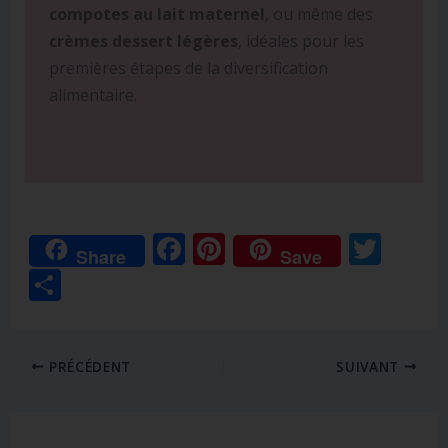
compotes au lait maternel
, ou même des
crèmes dessert légères
, idéales pour les
premières étapes de la diversification
alimentaire.
F
Pi
T
Share
Save
ac
nt
w
P
e
er
itt
ar
b
e
er
ta
o
st
PRÉCÉDENT
SUIVANT
g
o
er
k