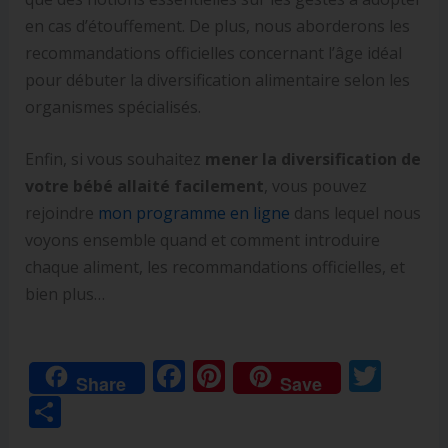
en cas d’étouffement. De plus, nous aborderons les
recommandations officielles concernant l’âge idéal
pour débuter la diversification alimentaire selon les
organismes spécialisés.
Enfin, si vous souhaitez
mener la diversification de
votre bébé allaité facilement
, vous pouvez
rejoindre
mon programme en ligne
dans lequel nous
voyons ensemble quand et comment introduire
chaque aliment, les recommandations officielles, et
bien plus…
F
Pi
T
Share
Save
ac
nt
w
P
e
er
itt
ar