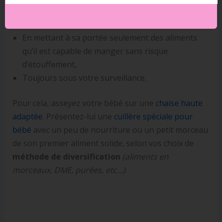
Posture assise, dans un mobilier adapté,
Sans distraction autour,
En mettant à sa portée seulement des aliments
qu’il est capable de manger sans risque
d’étouffement,
Toujours sous votre surveillance.
Pour cela, asseyez votre bébé sur une
chaise haute
adaptée
. Présentez-lui une
cuillère spéciale pour
bébé
avec un peu de nourriture ou un petit morceau
de son premier aliment solide, selon vos choix de
méthode de diversification
(aliments en
morceaux, DME, purées, etc…)