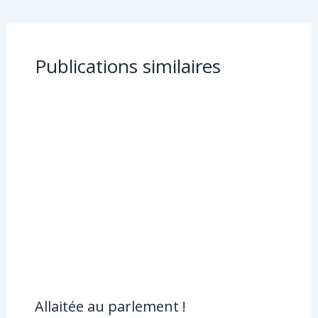
g
o
er
k
Publications similaires
Allaitée au parlement !