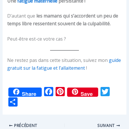
Une
fatigue maternelle
persistante !
D’autant que
les mamans qui s’accordent un peu de
temps libre ressentent souvent de la culpabilité.
Peut-être est-ce votre cas ?
Ne restez pas dans cette situation, suivez mon
guide
gratuit sur la fatigue et l’allaitement
!
F
Pi
T
Share
Save
ac
nt
w
P
e
er
itt
ar
b
e
er
ta
o
st
PRÉCÉDENT
SUIVANT