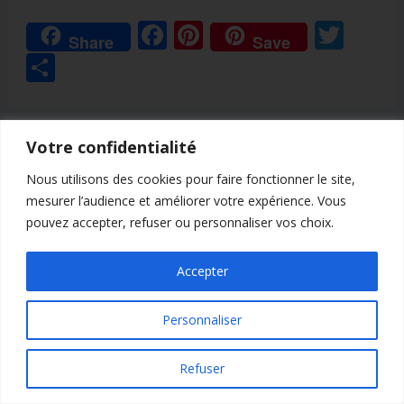
F
Pi
T
Share
Save
ac
nt
w
P
e
er
itt
ar
b
e
er
ta
o
st
PRÉCÉDENT
SUIVANT
g
Votre confidentialité
o
er
Nous utilisons des cookies pour faire fonctionner le site,
k
mesurer l’audience et améliorer votre expérience. Vous
pouvez accepter, refuser ou personnaliser vos choix.
Publications similaires
Accepter
Personnaliser
Refuser