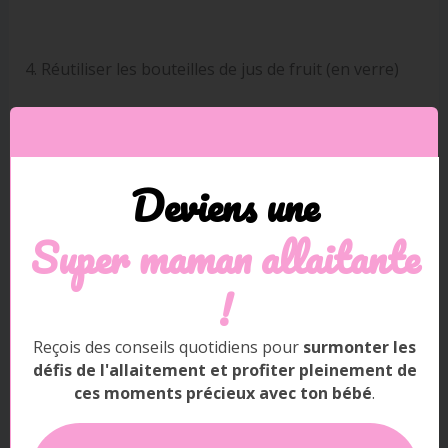
4. Réutiliser les bouteilles de jus de fruit (en verre)
Ce récipient de conservation du lait maternel prend
moins de place, et est gratuit.
Deviens une
Vous n’y avez peut-être pas pensé parce qu’il est un
peu plus rare et l’idée un peu plus originale : il s’agit
Super m
aman allaitante
de récupérer et de réutiliser les bouteilles de jus de
fruits en verre.
!
Reçois des conseils quotidiens pour
surmonter les
défis de l'allaitement et profiter pleinement de
ces moments précieux avec ton bébé
.