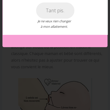
Pour que la
tétée de bienvenue
soit agréable et
Tant pis.
efficace, il est essentiel de bien positionner bébé et
de vérifier sa prise du sein.
Je ne veux rien changer
à mon allaitement.
Les positions idéales :
Essayez des
positions
adaptées
comme la position ventrale (où bébé est
allongé sur vous) ou la position en madone
classique. Chaque maman et bébé sont différents,
alors n’hésitez pas à ajuster pour trouver ce qui
vous convient le mieux.