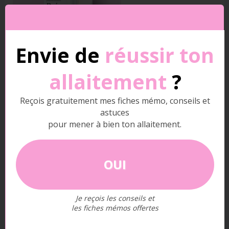
Envie de
réussir ton
allaitement
?
En savoir plus sur le livre « Prépare l’allaitement de
tes rêves ».
Reçois gratuitement mes fiches mémo, conseils et
astuces
pour mener à bien ton allaitement.
Rôle du peau à peau :
Dès l’accouchement,
privilégiez le peau à peau avec votre bébé. Ce
contact favorise l’éveil de ses réflexes naturels et
OUI
lui donne l’envie instinctive de se diriger vers le
sein.
Je reçois les conseils et
les fiches mémos offertes
Positionnement et prise du sein