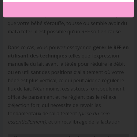
quantité, ce qui peut entraîner une
ingestion
excessive d’air par votre bébé
. Si vous remarquez
que votre bébé s’étouffe, tousse ou semble avoir du
mal à téter, il est possible qu’un REF soit en cause.
Dans ce cas, vous pouvez essayer de
gérer le REF en
utilisant des techniques
telles que l’expression
manuelle du lait avant la tétée pour réduire le débit
ou en utilisant des positions d’allaitement où votre
bébé est plus vertical, ce qui peut aider à réguler le
flux de lait. Néanmoins, ces astuces font seulement
office de pansement et ne règlent pas le réflexe
d’éjection fort, qui nécessite de revoir les
fondamentaux de l’allaitement
(prise du sein
essentiellement)
, et un recalibrage de la lactation.