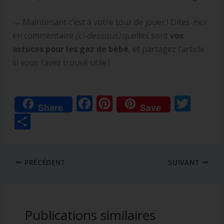
→ Maintenant c’est à votre tour de jouer ! Dites-moi
en commentaire
(ci-dessous)
quelles sont
vos
astuces pour les gaz de bébé
, et partagez l’article
si vous l’avez trouvé utile !
F
Pi
T
Share
Save
ac
nt
w
P
e
er
itt
ar
b
e
er
ta
o
st
PRÉCÉDENT
SUIVANT
g
o
er
k
Publications similaires