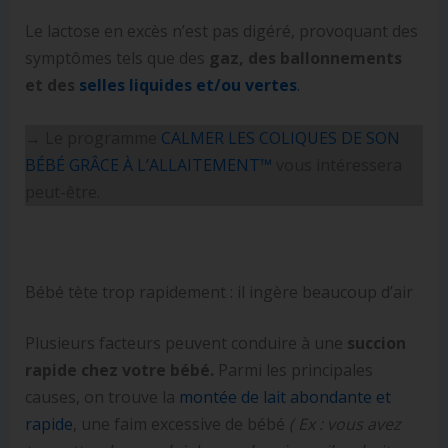
Le lactose en excès n’est pas digéré, provoquant des
symptômes tels que des
gaz, des ballonnements
et des
selles liquides et/ou vertes
.
→ Le programme
CALMER LES COLIQUES DE SON
BÉBÉ GRÂCE À L’ALLAITEMENT™
vous intéressera
peut-être.
Bébé tète trop rapidement : il ingère beaucoup d’air
Plusieurs facteurs peuvent conduire à une
succion
rapide chez votre bébé.
Parmi les principales
causes, on trouve la
montée de lait abondante et
rapide
, une faim excessive de bébé
( Ex : vous avez