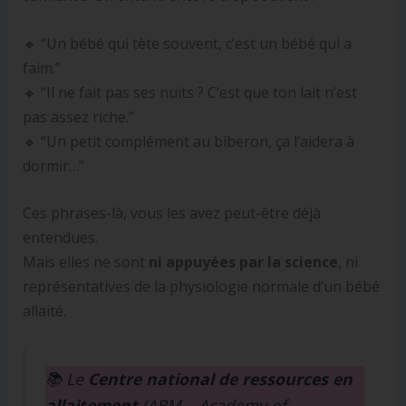
🔸 “Un bébé qui tète souvent, c’est un bébé qui a
faim.”
🔸 “Il ne fait pas ses nuits ? C’est que ton lait n’est
pas assez riche.”
🔸 “Un petit complément au biberon, ça l’aidera à
dormir…”
Ces phrases-là, vous les avez peut-être déjà
entendues.
Mais elles ne sont
ni appuyées par la science
, ni
représentatives de la physiologie normale d’un bébé
allaité.
📚 Le
Centre national de ressources en
allaitement
(ABM – Academy of