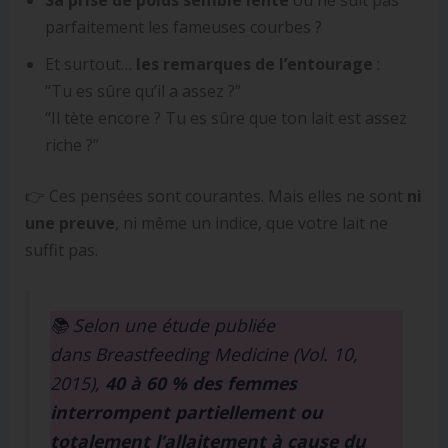
Sa prise de poids semble lente
ou ne suit pas
parfaitement les fameuses courbes ?
Et surtout…
les remarques de l’entourage
:
“Tu es sûre qu’il a assez ?”
“Il tète encore ? Tu es sûre que ton lait est assez
riche ?”
👉 Ces pensées sont courantes. Mais elles ne sont
ni
une preuve
, ni même un indice, que votre lait ne
suffit pas.
📚 Selon une étude publiée
dans
Breastfeeding Medicine
(Vol. 10,
2015),
40 à 60 % des femmes
interrompent partiellement ou
totalement l’allaitement à cause du