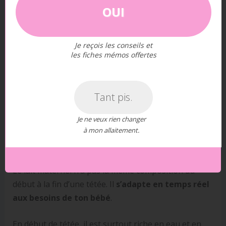
OUI
Je reçois les conseils et
les fiches mémos offertes
Tant pis.
Je ne veux rien changer
à mon allaitement.
Le lait maternel n’a pas la même composition du
début à la fin d’une tétée. Il
s’adapte en temps réel
aux besoins de ton bébé
.
En début de tétée, il est surtout riche en eau et en