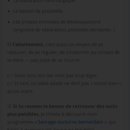
La maturation neurologique
Le besoin de proximité
Les phases normales de développement
(angoisse de séparation, poussées dentaires…)
Et
l’allaitement
, c’est aussi un moyen de se
rassurer, de se réguler, de s’endormir au contact de
la mère — pas juste de se nourrir.
👉 Donc non, ton lait n’est pas trop léger.
👉 Et non, un bébé allaité ne dort pas « moins bien »
qu’un autre.
💡
Si tu ressens le besoin de retrouver des nuits
plus paisibles
, je t’invite à découvrir mon
programme
« Sevrage nocturne bienveillant ».
qui
t’aide à avancer sans brusquer ton bébé.