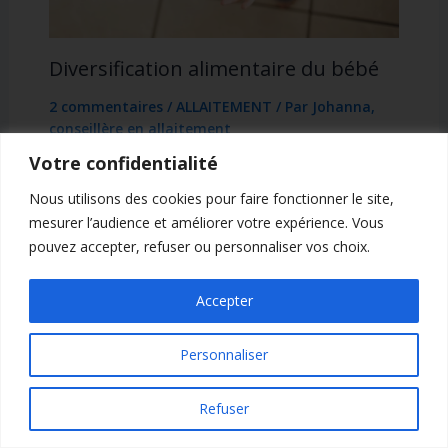
Diversification alimentaire du bébé
2 commentaires
/
ALLAITEMENT
/ Par
Johanna,
conseillère en allaitement
Votre confidentialité
Nous utilisons des cookies pour faire fonctionner le site,
mesurer l’audience et améliorer votre expérience. Vous
pouvez accepter, refuser ou personnaliser vos choix.
Laisser un commentaire
Accepter
Vous devez
vous connecter
pour publier un
Personnaliser
commentaire.
Refuser