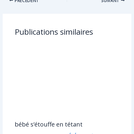
o
st
PRÉCÉDENT
SUIVANT
g
o
er
k
Publications similaires
bébé s’étouffe en tétant