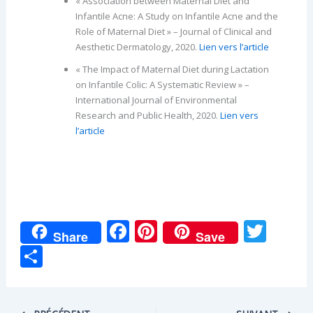
« Association between Maternal Diet and
Infantile Acne: A Study on Infantile Acne and the
Role of Maternal Diet » – Journal of Clinical and
Aesthetic Dermatology, 2020.
Lien vers l’article
« The Impact of Maternal Diet during Lactation
on Infantile Colic: A Systematic Review » –
International Journal of Environmental
Research and Public Health, 2020.
Lien vers
l’article
F
Pi
T
Share
Save
ac
nt
w
P
e
er
itt
ar
b
e
er
ta