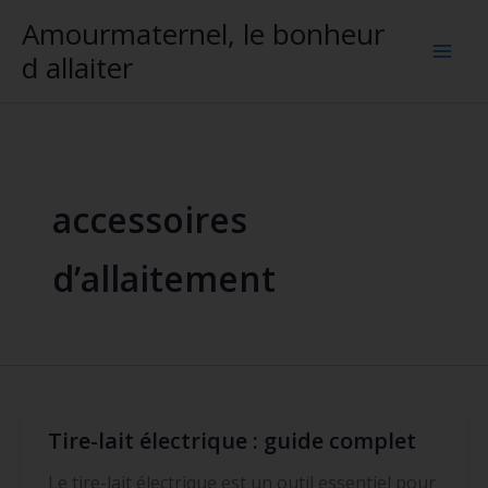
Aller
Amourmaternel, le bonheur
au
d allaiter
contenu
accessoires
d’allaitement
Tire-lait électrique : guide complet
Tire-
lait
Le tire-lait électrique est un outil essentiel pour