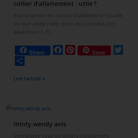
collier d’allaitement : utile ?
:
utile
A quoi servent les colliers d’allaitement ? Quelle
?
est leur utilité réelle, pour toi, ton bébé, ton
allaitement ?- Et
F
Pi
T
Share
Save
ac
nt
w
P
e
er
itt
ar
b
e
er
ta
Lire l’article »
o
st
g
o
er
k
minty
wendy
minty wendy avis
avis
Connaissez-vous les colliers d’allaitement