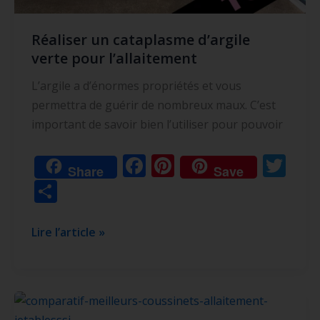
Réaliser un cataplasme d’argile
verte pour l’allaitement
L’argile a d’énormes propriétés et vous
permettra de guérir de nombreux maux. C’est
important de savoir bien l’utiliser pour pouvoir
F
Pi
T
Share
Save
ac
nt
w
P
e
er
itt
ar
b
e
er
ta
Lire l’article »
o
st
g
o
er
k
Les
5