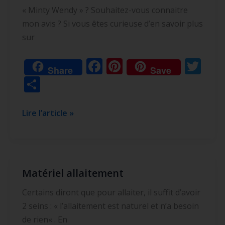
« Minty Wendy » ? Souhaitez-vous connaitre
mon avis ? Si vous êtes curieuse d’en savoir plus
sur
F
Pi
T
Share
Save
ac
nt
w
P
e
er
itt
ar
b
e
er
ta
Lire l’article »
o
st
g
o
er
k
Matériel allaitement
Matériel
allaitement
Certains diront que pour allaiter, il suffit d’avoir
2 seins : « l’allaitement est naturel et n’a besoin
de rien« . En