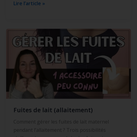
b
e
er
ta
Lire l’article »
o
st
g
o
er
k
Fuites
de
lait
(allaitement)
Fuites de lait (allaitement)
Comment gérer les fuites de lait maternel
pendant l’allaitement ? Trois possibilités