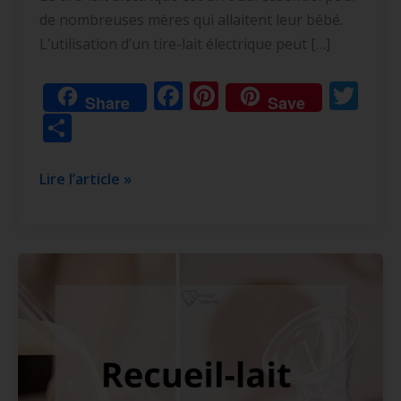
électrique
de nombreuses mères qui allaitent leur bébé.
:
L’utilisation d’un tire-lait électrique peut […]
guide
complet
F
Pi
T
Share
Save
ac
nt
w
P
e
er
itt
ar
b
e
er
ta
Lire l’article »
o
st
g
o
er
k
Recueil
lait
maternel
haaka,
lansinoh,
medela