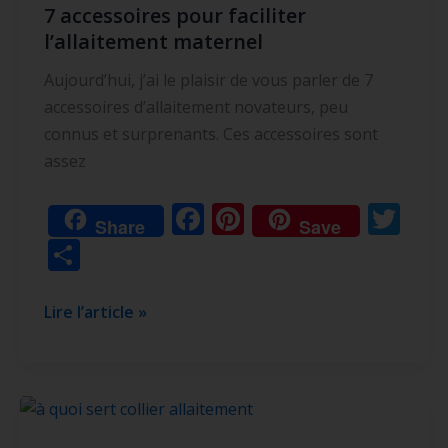
7 accessoires pour faciliter
pour
l’allaitement maternel
faciliter
l’allaitement
Aujourd’hui, j’ai le plaisir de vous parler de 7
maternel
accessoires d’allaitement novateurs, peu
connus et surprenants. Ces accessoires sont
assez
F
Pi
T
Share
Save
ac
nt
w
P
e
er
itt
ar
b
e
er
ta
Lire l’article »
o
st
g
o
er
k
collier
d’allaitement