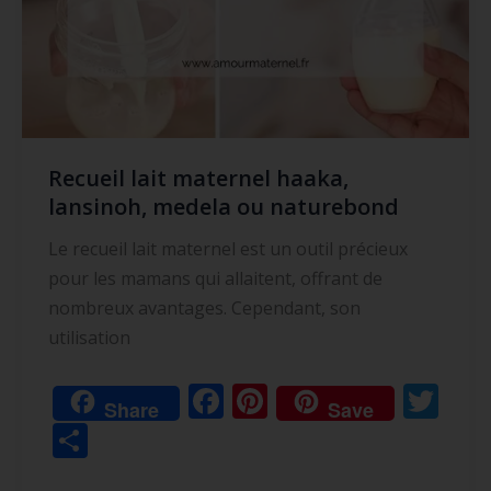
ou
naturebond
Recueil lait maternel haaka,
lansinoh, medela ou naturebond
Le recueil lait maternel est un outil précieux
pour les mamans qui allaitent, offrant de
nombreux avantages. Cependant, son
utilisation
F
Pi
T
Share
Save
ac
nt
w
P
e
er
itt
ar