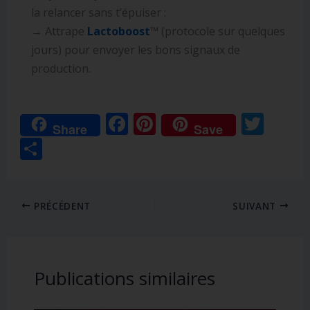
la relancer sans t’épuiser :
→ Attrape
Lactoboost
™
(protocole sur quelques
jours) pour envoyer les bons signaux de
production.
F
Pi
T
Share
Save
ac
nt
w
P
e
er
itt
ar
b
e
er
ta
o
st
PRÉCÉDENT
SUIVANT
g
o
er
k
Publications similaires