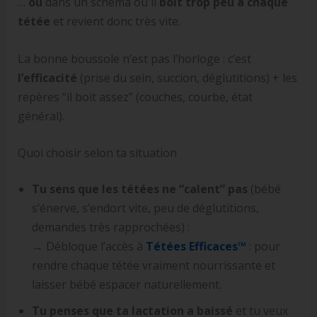
…
ou
dans un schéma où il
boit trop peu à chaque
tétée
et revient donc très vite.
La bonne boussole n’est pas l’horloge : c’est
l’efficacité
(prise du sein, succion, déglutitions) + les
repères “il boit assez” (couches, courbe, état
général).
Quoi choisir selon ta situation
Tu sens que les tétées ne “calent” pas
(bébé
s’énerve, s’endort vite, peu de déglutitions,
demandes très rapprochées) :
→ Débloque l’accès à
Tétées Efficaces™
: pour
rendre chaque tétée vraiment nourrissante et
laisser bébé espacer naturellement.
Tu penses que ta lactation a baissé
et tu veux