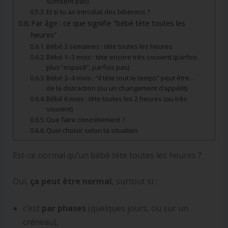
suffisent pas)
Et si tu as introduit des biberons ?
Par âge : ce que signifie “bébé tète toutes les
heures”
Bébé 3 semaines : tète toutes les heures
Bébé 1–3 mois : tète encore très souvent (parfois
plus “espacé”, parfois pas)
Bébé 3–4 mois : “il tète tout le temps” peut être…
de la distraction (ou un changement d’appétit)
Bébé 6 mois : tète toutes les 2 heures (ou très
souvent)
Que faire concrètement ?
Quoi choisir selon ta situation
Est-ce normal qu’un bébé tète toutes les heures ?
Oui,
ça peut être normal
, surtout si :
c’est
par phases
(quelques jours, ou sur un
créneau),