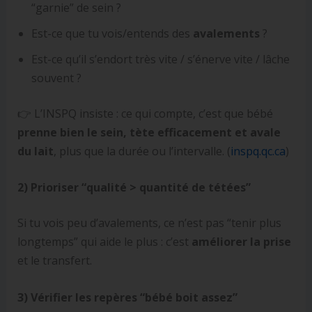
“garnie” de sein ?
Est-ce que tu vois/entends des
avalements
?
Est-ce qu’il s’endort très vite / s’énerve vite / lâche
souvent ?
👉 L’INSPQ insiste : ce qui compte, c’est que bébé
prenne bien le sein, tète efficacement et avale
du lait
, plus que la durée ou l’intervalle. (
inspq.qc.ca
)
2) Prioriser “qualité > quantité de tétées”
Si tu vois peu d’avalements, ce n’est pas “tenir plus
longtemps” qui aide le plus : c’est
améliorer la prise
et le transfert.
3) Vérifier les repères “bébé boit assez”