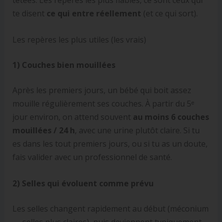
tétées. Les repères les plus fiables, ce sont ceux qui
te disent
ce qui entre réellement
(et ce qui sort).
Les repères les plus utiles (les vrais)
1) Couches bien mouillées
Après les premiers jours, un bébé qui boit assez
mouille régulièrement ses couches. À partir du 5ᵉ
jour environ, on attend souvent
au moins 6 couches
mouillées / 24 h
, avec une urine plutôt claire. Si tu
es dans les tout premiers jours, ou si tu as un doute,
fais valider avec un professionnel de santé.
2) Selles qui évoluent comme prévu
Les selles changent rapidement au début (méconium
→ selles plus claires), puis deviennent typiquement