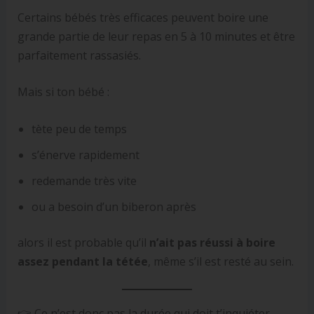
Certains bébés très efficaces peuvent boire une
grande partie de leur repas en 5 à 10 minutes et être
parfaitement rassasiés.
Mais si ton bébé :
tète peu de temps
s’énerve rapidement
redemande très vite
ou a besoin d’un biberon après
alors il est probable qu’il
n’ait pas réussi à boire
assez pendant la tétée
, même s’il est resté au sein.
👉 Ce n’est donc pas la durée qui doit t’inquiéter…