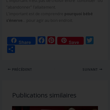
L’important n’est pas de choisir entre “continuer” ou
“abandonner” l’allaitement.
L’important est de comprendre
pourquoi bébé
s’énerve
… pour agir au bon endroit.
F
Pi
T
Share
Save
ac
nt
w
P
e
er
itt
ar
b
e
er
ta
o
st
PRÉCÉDENT
SUIVANT
g
o
er
k
Publications similaires