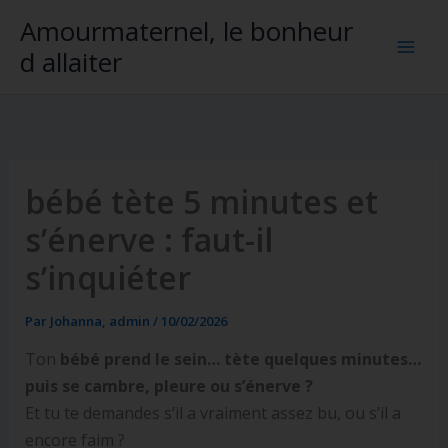
Aller
Amourmaternel, le bonheur
au
d allaiter
contenu
bébé tète 5 minutes et
s’énerve : faut-il
s’inquiéter
Par
Johanna, admin
/
10/02/2026
Ton
bébé prend le sein… tète quelques minutes…
puis se cambre, pleure ou s’énerve ?
Et tu te demandes s’il a vraiment assez bu, ou s’il a
encore faim ?