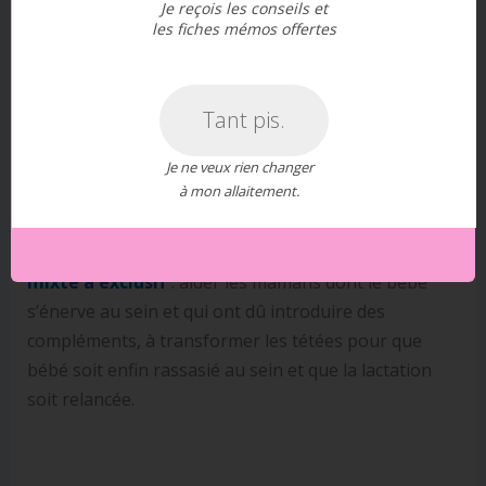
sein, il est souvent possible de :
Je reçois les conseils et
les fiches mémos offertes
diminuer les compléments
puis les supprimer
Tant pis.
et revenir à un allaitement exclusivement au sein
grâce à une meilleure stimulation de la production
Je ne veux rien changer
à mon allaitement.
de lait maternel
C’est exactement l’objectif de
mon programme
De
mixte à exclusif
: aider les mamans dont le bébé
s’énerve au sein et qui ont dû introduire des
compléments, à transformer les tétées pour que
bébé soit enfin rassasié au sein et que la lactation
soit relancée.