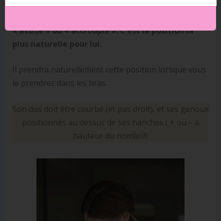
Votre bébé doit être positionné de manière
« assise » ou « accroupie ». C’est la position la
plus naturelle pour lui.
Il prendra naturellement cette position lorsque vous
le prendrez dans les bras.
Son dos doit être courbé (et pas droit), et ses genoux
positionnés au dessus de ses hanches ( + ou – à
hauteur du nombril)