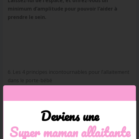
Laissez-lui de l’espace, et offrez-vous un
minimum d’amplitude pour pouvoir l’aider à
prendre le sein.
6. Les 4 principes incontournables pour l’allaitement
dans le porte-bébé
Pour allaiter dans un porte-bébé, il faut connaitre
les principes de base :
Deviens une
La sécurité est la priorité : soutien et respiration
Super m
aman allaitante
de bébé.