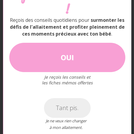
!
Toujours commencer par mettre bébé en position
droite avant de lui proposer le sein.
Reçois des conseils quotidiens pour
surmonter les
défis de l'allaitement et profiter pleinement de
La sangle du côté où vous allaitez est toujours
ces moments précieux avec ton bébé
.
moins serrée que celle du côté où vous n’allaitez
pas.
OUI
Quand bébé ne tète plus, repositionnez-le dans
une position confortable.
Je reçois les conseils et
les fiches mémos offertes
Tant pis.
7. La position de bébé dans le porte bébé :
Je ne veux rien changer
à mon allaitement.
ergonomie et confort